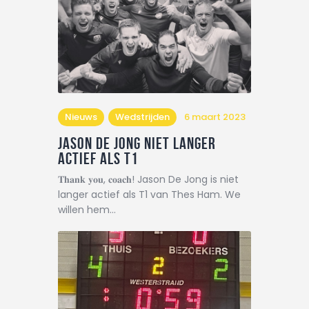
Nieuws
Wedstrijden
6 maart 2023
Jason de jong niet langer
actief als T1
𝐓𝐡𝐚𝐧𝐤 𝐲𝐨𝐮, 𝐜𝐨𝐚𝐜𝐡! Jason De Jong is niet
langer actief als T1 van Thes Ham. We
willen hem…