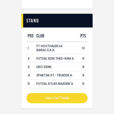
Stand
Pos
Club
Pts
FT HOUTHALEN LA
1
12
BARACCA A
2
FUTSAL SDM THES-HAM A
9
3
LIKO GENK
9
4
SPARTAK ST.-TRUIDEN A
9
5
FUTSAL ATLAS MAASEIK A
6
View Full Table