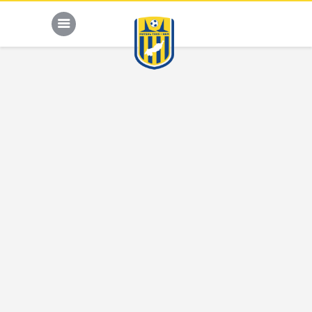
Sponsors
HOME
KALENDER
TEAM
NIEUWS
ONZE CLUB
CONTACT