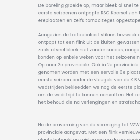
De boreling groeide op, maar bleek al snel t
eerste seizoenen ontpopte RSC Koersel zich t
ereplaatsen en zelfs tornooizeges opgestape
Aangezien de trofeeënkast stilaan bezweek on
ontpopt tot een flink uit de kluiten gewasse
zoals al snel bleek niet zonder succes, aang
konden op enkele weken voor het seizoenei
Op naar 2e provinciale. Ook in 2e provinciale
genomen worden met een eervolle 6e plaats i
eerste seizoen onder de vleugels van de K.B
wedstrijden bekleedden we nog de eerste pl
om de wedstrijd te kunnen aanvatten. Het res
het behoud die na verlengingen en strafscho
Na de omvorming van de vereniging tot VZW e
provinciale aangevat. Met een flink vernieuwd
plaats behaald en misten we na de provinci