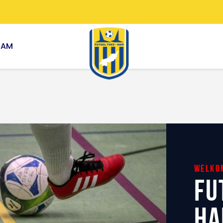
Sponsors
HOME
KALENDER
EAM
TEAM
NIEUWS
ONZE CLUB
CONTACT
welko
FU
H