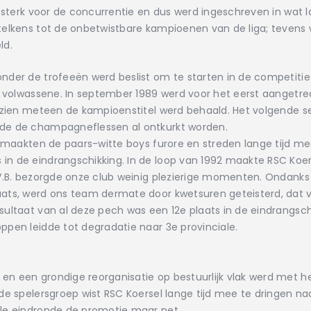
e sterk voor de concurrentie en dus werd ingeschreven in wat l
elkens tot de onbetwistbare kampioenen van de liga; tevens we
ld.
der de trofeeën werd beslist om te starten in de competitie 
n volwassene. In september 1989 werd voor het eerst aangetrede
ezien meteen de kampioenstitel werd behaald. Het volgende sei
nde de champagneflessen al ontkurkt worden.
 maakten de paars-witte boys furore en streden lange tijd mee
n de eindrangschikking. In de loop van 1992 maakte RSC Koers
.V.B. bezorgde onze club weinig plezierige momenten. Ondanks 
aats, werd ons team dermate door kwetsuren geteisterd, dat
ultaat van al deze pech was een 12e plaats in de eindrangsch
ppen leidde tot degradatie naar 3e provinciale.
n een grondige reorganisatie op bestuurlijk vlak werd met h
e spelersgroep wist RSC Koersel lange tijd mee te dringen naar
ale eindronde de promotie maar net.