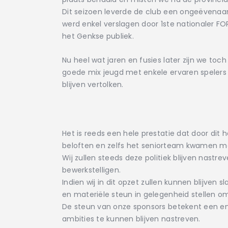
Dit seizoen leverde de club een ongeëvenaard
werd enkel verslagen door 1ste nationaler FO
het Genkse publiek.
Nu heel wat jaren en fusies later zijn we to
goede mix jeugd met enkele ervaren spelers
blijven vertolken.
Het is reeds een hele prestatie dat door di
beloften en zelfs het seniorteam kwamen ma
Wij zullen steeds deze politiek blijven nastre
bewerkstelligen.
Indien wij in dit opzet zullen kunnen blijven
en materiële steun in gelegenheid stellen o
De steun van onze sponsors betekent een en
ambities te kunnen blijven nastreven.