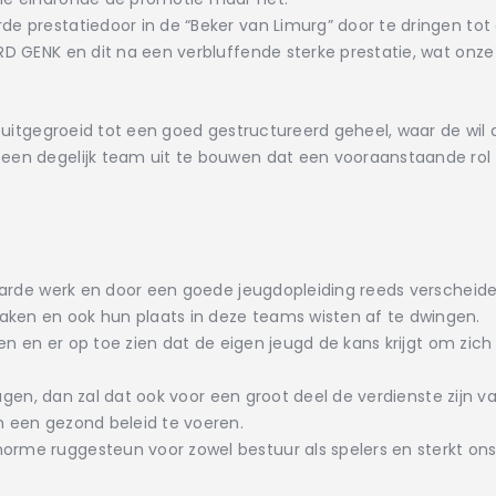
e prestatiedoor in de “Beker van Limurg” door te dringen tot 
RD GENK en dit na een verbluffende sterke prestatie, wat onz
ch uitgegroeid tot een goed gestructureerd geheel, waar de wil
 een degelijk team uit te bouwen dat een vooraanstaande rol
t harde werk en door een goede jeugdopleiding reeds verscheid
ken en ook hun plaats in deze teams wisten af te dwingen.
ven en er op toe zien dat de eigen jeugd de kans krijgt om zich 
 slagen, dan zal dat ook voor een groot deel de verdienste zijn
m een gezond beleid te voeren.
orme ruggesteun voor zowel bestuur als spelers en sterkt o