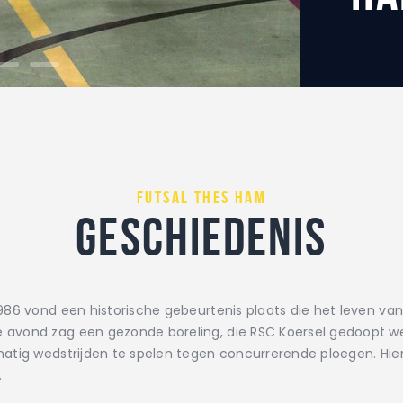
futsal thes ham
Geschiedenis
986 vond een historische gebeurtenis plaats die het leven va
avond zag een gezonde boreling, die RSC Koersel gedoopt wer
atig wedstrijden te spelen tegen concurrerende ploegen. Hie
.