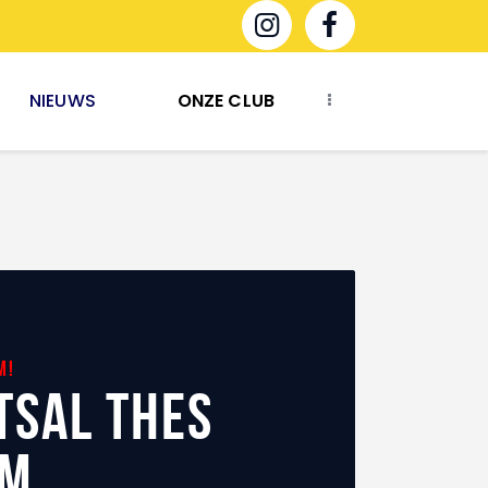
NIEUWS
ONZE CLUB
m!
TSAL THES
AM