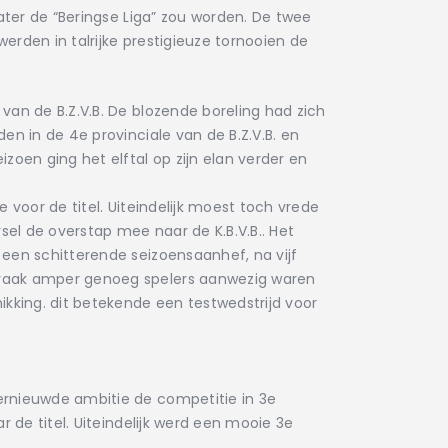
ater de “Beringse Liga” zou worden. De twee
rden in talrijke prestigieuze tornooien de
van de B.Z.V.B. De blozende boreling had zich
n in de 4e provinciale van de B.Z.V.B. en
zoen ging het elftal op zijn elan verder en
 voor de titel. Uiteindelijk moest toch vrede
el de overstap mee naar de K.B.V.B.. Het
een schitterende seizoensaanhef, na vijf
 vaak amper genoeg spelers aanwezig waren
ikking. dit betekende een testwedstrijd voor
ernieuwde ambitie de competitie in 3e
 de titel. Uiteindelijk werd een mooie 3e